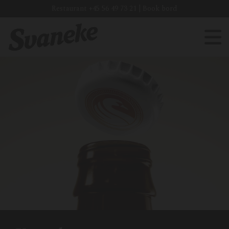
Restaurant
+45 56 49 73 21
|
Book bord