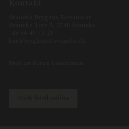
Kontakt
Svaneke Bryghus Restaurant
Svaneke Torv 5, 3740 Svaneke
+45 56 49 73 21
bar@bryghuset-svaneke.dk
Morten Borup Carstensen
morten@bryghuset-svaneke.dk
Book bord online