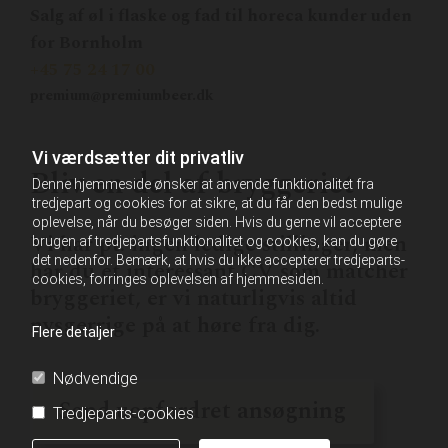
Salg af øl i flaske og fad til horeca kunder uden
for Bornholm
+45 75 24 17 00
premium@premiumbeer.dk
Vi værdsætter dit privatliv
Bliv en del af bryggeriet
Denne hjemmeside ønsker at anvende funktionalitet fra
tredjepart og cookies for at sikre, at du får den bedst mulige
oplevelse, når du besøger siden. Hvis du gerne vil acceptere
Vi har pt. ingen ledige stillinger, men
brugen af tredjepartsfunktionalitet og cookies, kan du gøre
det nedenfor. Bemærk, at hvis du ikke accepterer tredjeparts-
har du et interessant CV som matcher
cookies, forringes oplevelsen af hjemmesiden.
bryggeriet, er vi naturligvis altid
nysgerrige på at høre fra dig.
Flere detaljer
Nødvendige
Send uopfordret ansøgning
Tredjeparts-cookies